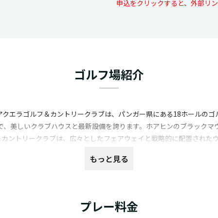
申込をクリックすると、外部リン
ゴルフ場紹介
アクエラゴルフ＆カントリークラブは、パンガー県にある18ホールのゴル
ので、美しいクラブハウスと最新設備を誇ります。ホアヒンのブラックマ
＆カントリークラブは、広々としたフェアウェイと戦略的に配置されたウォ
ラットな設計ながら、フェアウェイのうねりがボールの転がりに影響し
もっと見る
。ドライバーはもちろん、アイアンショットの距離感も重要になってきま
クエラゴルフ＆カントリークラブのクラブハウスや併設施設はまだまだ新
があります。また、カートにはGPSが装備されており、レンタルクラ
見える開放的な景色も高く評価されています。
プレー料金