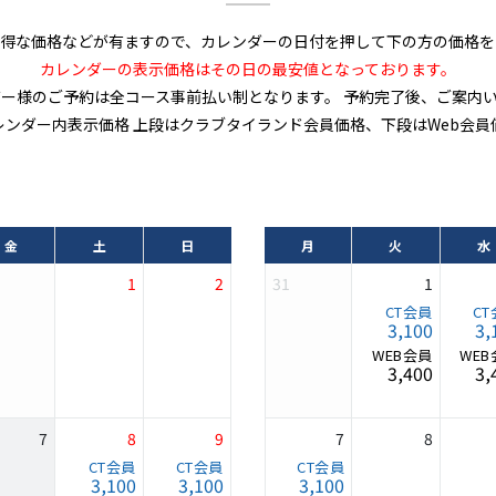
お得な価格などが有ますので、カレンダーの日付を押して下の方の価格を
カレンダーの表示価格はその日の最安値となっております。
バー様のご予約は全コース事前払い制となります。 予約完了後、ご案内
レンダー内表示価格 上段はクラブタイランド会員価格、下段はWeb会員
金
土
日
月
火
水
1
2
31
1
3,100
3,
3,400
3,
7
8
9
7
8
3,100
3,100
3,100