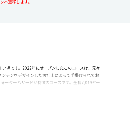
クへ遷移します。
フ場です。2022年にオープンしたこのコースは、元々
ウンテンをデザインした設計士によって手掛けられてお
ーターハザードが特徴のコースです。全長7,019ヤー
、正確なショットが求められます。気をつけなければな
す。また、グリーンには激しいアンジュレーションが
しく、プーケットエリアのゴルフ場の中では最高峰。美
ブも新しいものが用意されています。さらに、タイ料理