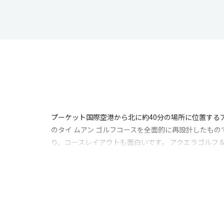
プーケット国際空港から北に約40分の場所に位置する
のタイ ムアン ゴルフコースを全面的に再設計したも
り、コースレイアウトも面白いです。 アクエラゴルフ
ド、パー72のレイアウトは、アップダウンが少なくフ
らないのは、海風が強く吹くことがある午後の時間帯
あるため、慎重にラインを読む必要があります。 ア
しいクラブハウスと最新設備を誇るドライビングレンジ
や西洋料理を提供するレストランも清潔で、そこから