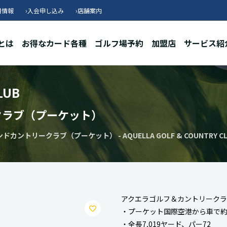
用情報
›
入会申し込み
›
店舗案内
とは
お得なカード各種
ゴルフ場予約
加盟店
サービス紹
LUB
クラブ（プーケット）
ントリークラブ（プーケット） - AQUELLA GOLF & COUNTRY CL
アクエラゴルフ＆カントリーク
・プーケット国際空港から車で約
・全長7,019ヤード、パー72