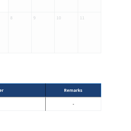
8
9
10
11
er
Remarks
-