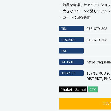
・海風を考慮したアイアンショッ
・大きなグリーンと激しいアンジ
・カートにGPS装備
TEL
076-679-308
BOOKING
076-679-308
FAX
WEBSITE
https://aquell
ADDRESS
157/12 MOO 9
DISTRICT, PH
Phuket - Samui
CTC
ゴル