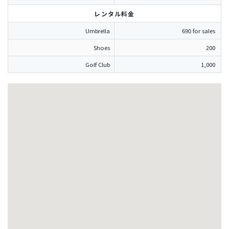
レンタル料金
Umbrella
690 for sales
Shoes
200
Golf Club
1,000