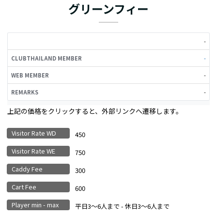
グリーンフィー
CLUBTHAILAND
WEB
-
REMARKS
MEMBER
MEMBER
-
-
-
上記の価格をクリックすると、外部リンクへ遷移します。
Visitor Rate WD
450
Visitor Rate WE
750
Caddy Fee
300
Cart Fee
600
Player min - max
平日3〜6人まで - 休日3〜6人まで