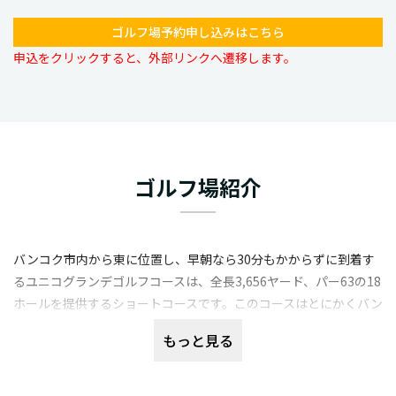
ゴルフ場予約申し込みはこちら
申込をクリックすると、外部リンクへ遷移します。
ゴルフ場紹介
バンコク市内から東に位置し、早朝なら30分もかからずに到着す
るユニコグランデゴルフコースは、全長3,656ヤード、パー63の18
ホールを提供するショートコースです。このコースはとにかくバン
コクから近く、その上バンコクの中で最も安いゴルフ場の1つとい
もっと見る
うことで、サクッとラウンドしたい在住者やタイ人に人気。ただ
し、ショートコースなのでラウンドも短時間で終わってしまいま
す。 ユニコグランデゴルフコースは、やや狭めのフェアウェイと