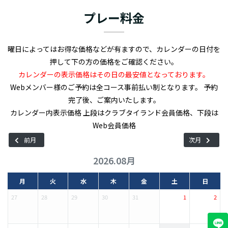
ほぼ全てのホールにウォーターハザードが配置されたレイアウト
プレー料金
が特徴のゴルフ場です。ショートコースということもあってドライ
バーが必要なホールはそこまで多くなく、逆にパー3のホールが多
数。そのため、アプローチの練習にもってこいのコースだといえま
曜日によってはお得な価格などが有ますので、カレンダーの日付を
す。ただし、フェアウェイの狭さや池の多さなどを考えると、ゴル
押して下の方の価格をご確認ください。
フ始めたての初心者には難易度が高いかもしれません。 ユニコグ
カレンダーの表示価格はその日の最安値となっております。
ランデゴルフコースはクラブハウスも綺麗で気持ちよく使えます。
Webメンバー様のご予約は全コース事前払い制となります。 予約
クラブハウス内にあるレストランではタイ料理と洋食を提供。練
完了後、ご案内いたします。
習場としての設備は充実していませんが、パッティンググリーンは
カレンダー内表示価格 上段はクラブタイランド会員価格、下段は
完備。また、クラブハウス内にシミュレーションゴルフコース（1
Web会員価格
時間800バーツ）が設置されており、すぐ隣のクルンテープクリタ
前月
次月
のドライビングレンジまでは歩けます。
2026.08月
月
火
水
木
金
土
日
27
28
29
30
31
1
2