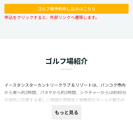
ゴルフ場予約申し込みはこちら
申込をクリックすると、外部リンクへ遷移します。
ゴルフ場紹介
イースタンスターカントリークラブ & リゾートは、バンコク市内
から東へ約2時間、パタヤから約1時間、シラチャーからは約40分
の場所に位置する美しい南国の雰囲気と戦略的なホールが魅力の
ゴルフ場です。全長7,134ヤード、パー72のこの18コースはロバー
もっと見る
ト・トレント・ジョーンズ・ジュニアによって設計されており、初
級者から上級者まで楽しめるレイアウト。ヤシの木が並ぶ美しい
景観に加え、大きなウォーターハザードやバンカーが配置されて