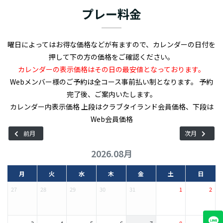
いるため、戦略的なプレイが求められます。 イースタンスターカ
プレー料金
ントリークラブ & リゾートは、広々としたフェアウェイとフラッ
トなコースレイアウトが特徴です。フェアウェイにはなだらかなア
ンジュレーションがあり、バンカーやウォーターハザードが巧み
曜日によってはお得な価格などが有ますので、カレンダーの日付を
に配置されています。グリーンは基本的に速いですが、雨季と乾季
押して下の方の価格をご確認ください。
で若干感触が異なります。メンテナンスが甘いと考えることもでき
カレンダーの表示価格はその日の最安値となっております。
ますが、季節によって戦略方法が異なると考えれば楽しめそうで
Webメンバー様のご予約は全コース事前払い制となります。 予約
す。 イースタンスターカントリークラブ & リゾートのクラブハウ
完了後、ご案内いたします。
スは、新しくて気持ちよく使えます。また、併設されたレストラ
カレンダー内表示価格 上段はクラブタイランド会員価格、下段は
ンではタイ料理や西洋料理を提供。さらに、練習施設としてパッ
Web会員価格
ティンググリーン、アプローチ練習場、バンカー練習場、ドライビ
前月
次月
ングレンジもそろっています。それから、ここは宿泊施設も完備。
2026.08月
バンコクからは若干遠めですが、ゴルフ付きの旅行と考えれば距
離も気になりません。
月
火
水
木
金
土
日
27
28
29
30
31
1
2
3
4
5
6
7
8
9