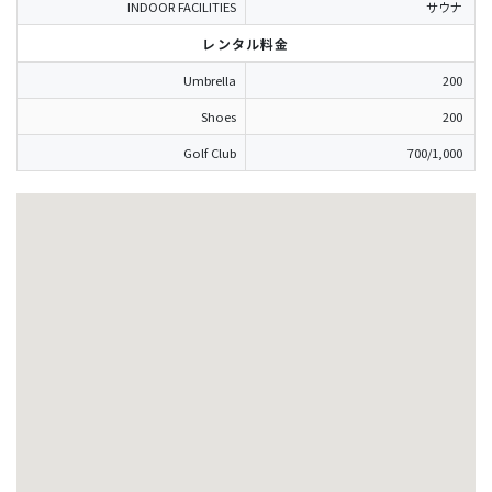
INDOOR FACILITIES
サウナ
レンタル料金
Umbrella
200
Shoes
200
Golf Club
700/1,000