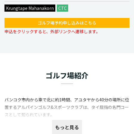
Krungtape Mahanakorn
CTC
ゴルフ場予約申し込みはこちら
申込をクリックすると、外部リンクへ遷移します。
ゴルフ場紹介
バンコク市内から車で北に約1時間、アユタヤから40分の場所に位
置するアルパインゴルフ&スポーツクラブは、タイ屈指の名門コー
スとして知られています。
1996年のオープン以来、多くの国内外のトーナメントが開催さ
もっと見る
れ、その戦略性の高いコースレイアウトと充実した施設で国内外