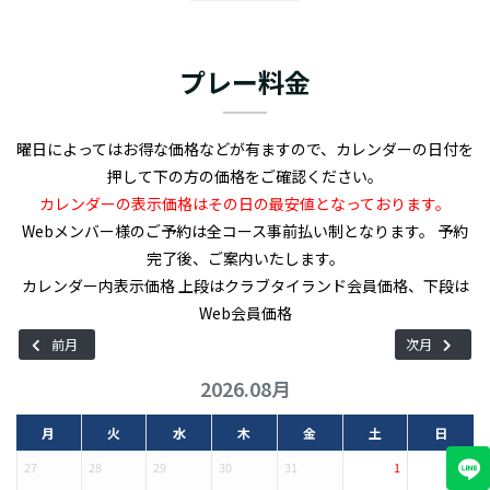
のゴルファーを魅了してきました。
全長7,100ヤード、パー72のこのコースは、アップダウンやウォー
ターハザード、バンカーが巧みに配置されており、攻守のバラン
プレー料金
スが求められます。
アルパインゴルフ&スポーツクラブは、アップダウンのある戦略的
なコースレイアウトが特徴です。
曜日によってはお得な価格などが有ますので、カレンダーの日付を
特に、18番ホールはパーオンが非常に難しいことで知られていま
押して下の方の価格をご確認ください。
す。
カレンダーの表示価格はその日の最安値となっております。
グリーンは比較的大きめですが、アンジュレーションがあり、距離
Webメンバー様のご予約は全コース事前払い制となります。 予約
感が重要。
完了後、ご案内いたします。
併設施設には、広々としたクラブハウス、レストラン、プロショ
カレンダー内表示価格 上段はクラブタイランド会員価格、下段は
ップ、ロッカールームなどがあります。練習場だけでなく、ジャグ
Web会員価格
ジーやサウナも完備されており、ゴルフ以外も楽しめます。
前月
次月
さらに、日本語を話せるスタッフもおり、きめ細やかなホスピタ
2026.08月
リティを提供しています。
戦略性の高いコースレイアウト、充実した施設、きめ細やかなホ
月
火
水
木
金
土
日
スピタリティなど、魅力満載のアルパインゴルフ&スポーツクラブ
27
28
29
30
31
1
2
は、バンコク市内からのアクセスも良好で、タイ旅行の際にぜひ