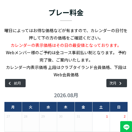
行き届いたフェアウェイは、まるでリゾートホテルのような雰囲
気を醸し出しています。バンコクから少し距離があるものの、そ
プレー料金
の美しい環境と充実した設備から、多くのゴルファーに愛されて
います。 ロータスバレーゴルフリゾートは、フェアウェイが広く
も狭くもなく、アンジュレーションや傾斜も少なめで、初心者でも
曜日によってはお得な価格などが有ますので、カレンダーの日付を
楽しめる造りになっています。600ヤードを超えるホールはありま
押して下の方の価格をご確認ください。
せんが、18ホールの599ヤードを筆頭に、それなりに距離のあるホ
カレンダーの表示価格はその日の最安値となっております。
ールも点在。4つあるパー3も、そのうち3つが200ヤードを超すた
Webメンバー様のご予約は全コース事前払い制となります。 予約
め正確さが求められます。 ロータスバレーゴルフリゾートのクラ
完了後、ご案内いたします。
ブハウスには湯船付きの入浴施設があり、日本のゴルフ場のよう
カレンダー内表示価格 上段はクラブタイランド会員価格、下段は
にプレイ後にはゆっくりとリラックスすることができます。ま
Web会員価格
た、桜の時期には桜吹雪が舞うこともあるため、更に日本を感じ
前月
次月
られるでしょう。その他、練習施設としてパッティンググリーンや
2026.08月
アプローチ練習場、ドライビングレンジも備わっているので、プレ
イ前やプレイ後の確認に使えます。
月
火
水
木
金
土
日
27
28
29
30
31
1
2