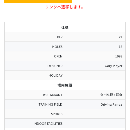
リンクへ遷移します。
仕様
PAR
72
HOLES
18
OPEN
1998
DESIGNER
Gary Player
HOLIDAY
場内施設
RESTAURANT
タイ料理 / 洋食
TRAINING FIELD
Driving Range
SPORTS
INDOOR FACILITIES