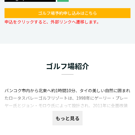
ゴルフ場予約申し込みはこちら
申込をクリックすると、外部リンクへ遷移します。
ゴルフ場紹介
バンコク市内から北東へ約1時間10分、タイの美しい自然に囲まれ
たロータスバレーゴルフリゾートは、1998年にゲーリー・プレー
ヤー氏とジョン・モロウ氏によって設計され、2011年に全面改装
されました。このコースは2014,2015,2018,2019年に「Asian Golf
もっと見る
Awards」というアワードを受賞し、その美しさと質の高さで多く
のゴルファーから愛されています。豪華なクラブハウスと整備の