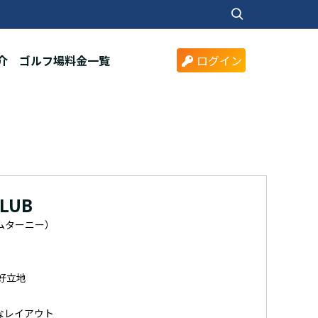
介
ゴルフ場料金一覧
ログイン
CLUB
ムターニー）
好立地
なレイアウト