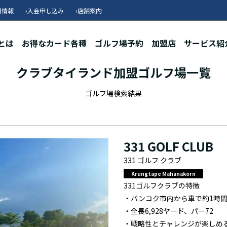
用情報
›
入会申し込み
›
店舗案内
とは
お得なカード各種
ゴルフ場予約
加盟店
サービス紹
クラブタイランド加盟ゴルフ場一覧
ゴルフ場検索結果
331 GOLF CLUB
331 ゴルフ クラブ
Krungtape Mahanakorn
331ゴルフクラブの特徴
・バンコク市内から車で約1時
・全長6,928ヤード、パー72
・戦略性とチャレンジが楽しめ