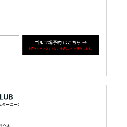
ゴルフ場予約
はこちら
→
申込をクリックすると、外部リンクへ遷移します。
CLUB
ムターニー）
好立地