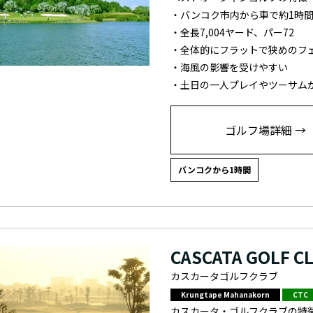
・バンコク市内から車で約1時
・全長7,004ヤード、パー72
・全体的にフラットで狭めのフ
・海風の影響を受けやすい
・土日の一人プレイやツーサム
ゴルフ場詳細 →
バンコクから1時間
CASCATA GOLF C
カスカータゴルフクラブ
Krungtape Mahanakorn
CTC
カスカータ・ゴルフクラブの特