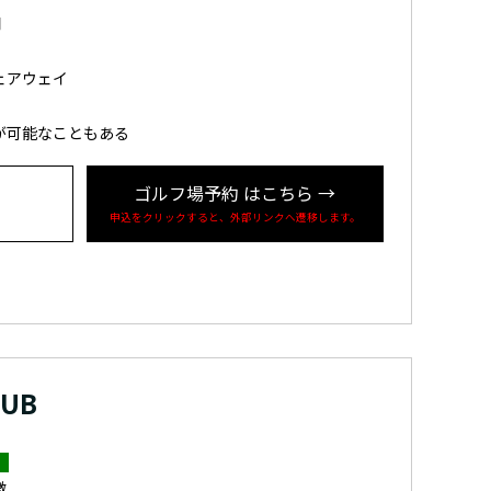
間
ェアウェイ
が可能なこともある
ゴルフ場予約
はこちら
→
申込をクリックすると、外部リンクへ遷移します。
LUB
徴