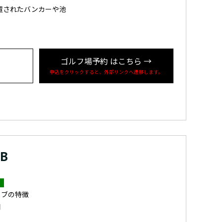
置されたバンカーや池
ゴルフ場予約
はこちら
→
申込をクリックすると、外部リンクへ遷移します。
UB
ラブの特徴
間