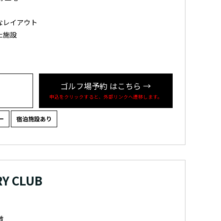
なレイアウト
た施設
ゴルフ場予約
はこちら
→
申込をクリックすると、外部リンクへ遷移します。
ー
宿泊施設あり
Y CLUB
徴