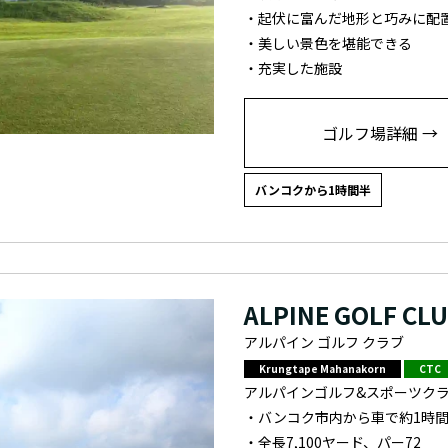
・起伏に富んだ地形と巧みに配
・美しい景色を堪能できる
・充実した施設
ゴルフ場詳細 →
バンコクから1時間半
ALPINE GOLF CL
アルパイン ゴルフ クラブ
Krungtape Mahanakorn
CTC
アルパインゴルフ&スポーツク
・バンコク市内から車で約1時
・全長7,100ヤード、パー72