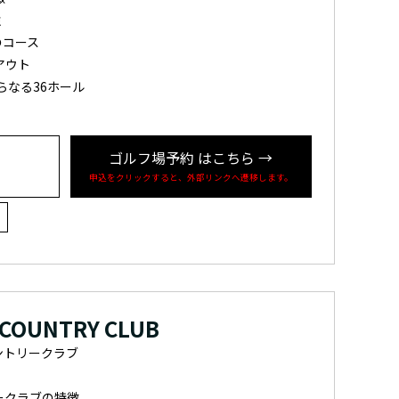
強
のコース
アウト
らなる36ホール
ゴルフ場予約
はこちら
→
申込をクリックすると、外部リンクへ遷移します。
 COUNTRY CLUB
ントリークラブ
ークラブの特徴