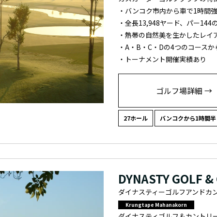
・バンコク市内から車で1時間
・全長13,948ヤード、パー144
・熱帯の自然美を生かしたレイ
・A・B・C・Dの4つのコースか
・トーナメント開催実績あり
ゴルフ場詳細 →
27ホール
バンコクから1時間半
DYNASTY GOLF &
ダイナスティーゴルフアンドカ
Krungtape Mahanakorn
ダイナスティゴルフ＆カントリ