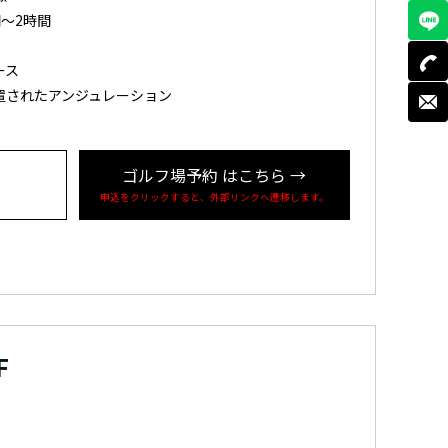
～2時間
ース
置されたアンジュレーション
ゴルフ場予約
はこちら
→
申込をクリックすると、外部リンクへ遷移します。
F