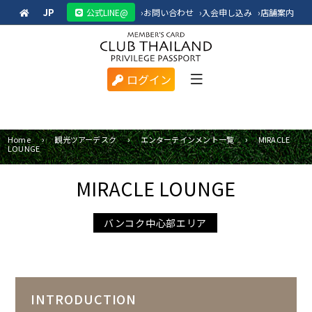
JP
公式LINE@
›
お問い合わせ
›
入会申し込み
›
店舗案内
ログイン
Home
観光ツアーデスク
エンターテインメント一覧
MIRACLE
LOUNGE
MIRACLE LOUNGE
バンコク中心部エリア
INTRODUCTION